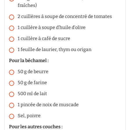
fraîches)
2
cuillères à soupe de concentré de tomates
1
cuillère à soupe d’huile d’olive
1
cuillère à café de sucre
1
feuille de laurier, thym ou origan
Pour la béchamel :
50
g
de beurre
50
g
de farine
500
ml
de lait
1
pincée de noix de muscade
Sel, poivre
Pour les autres couches :