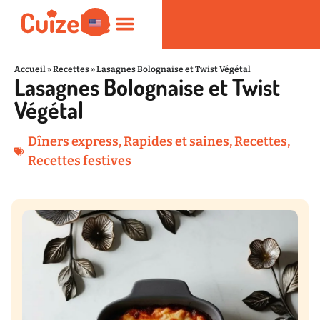
Accueil
»
Recettes
»
Lasagnes Bolognaise et Twist Végétal
Lasagnes Bolognaise et Twist
Rapides et saines
Nutrition et Bien-être
Produits de Cuisine
Végétal
Dîners express
,
Rapides et saines
,
Recettes
,
Recettes festives