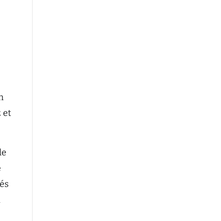
n
z et
le
e
iés
a