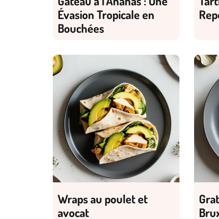
Gâteau à l’Ananas : Une
Tart
Évasion Tropicale en
Rep
Bouchées
Wraps au poulet et
Gra
avocat
Brux