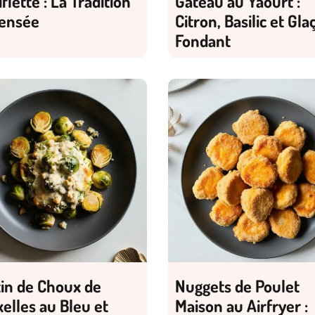
iflette : La Tradition
Gâteau au Yaourt :
ensée
Citron, Basilic et Gla
Fondant
tin de Choux de
Nuggets de Poulet
elles au Bleu et
Maison au Airfryer :