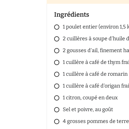
Ingrédients
1 poulet entier (environ 1,5 
2 cuillères à soupe d’huile d
2 gousses d’ail, finement h
1 cuillère à café de thym fra
1 cuillère à café de romarin 
1 cuillère à café d’origan fra
1 citron, coupé en deux
Sel et poivre, au goût
4 grosses pommes de terre,