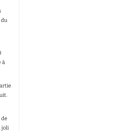
s
t du
0
 à
artie
uit.
t de
joli