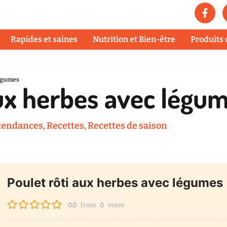
Rapides et saines
Nutrition et Bien-être
Produits 
légumes
aux herbes avec légu
 tendances
,
Recettes
,
Recettes de saison
Poulet rôti aux herbes avec légumes
0.0
from
0
votes