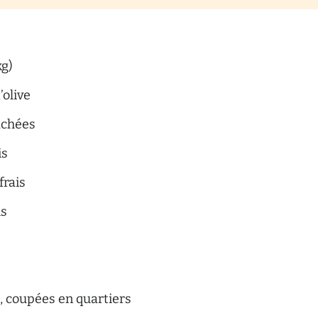
kg)
’olive
achées
is
frais
is
 coupées en quartiers