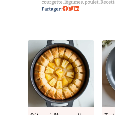
courgette
,
légumes
,
poulet
,
Recett
Partager :