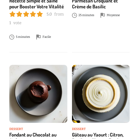
Recette Simple et Saine
Parmesan Croquant et
pour Booster Votre Vitalité
Crème de Basilic
5.0
from
25 minutes
Moyenne
1
vote
5 minutes
Facile
DESSERT
DESSERT
Fondant au Chocolat au
Gâteau au Yaourt : Citron,