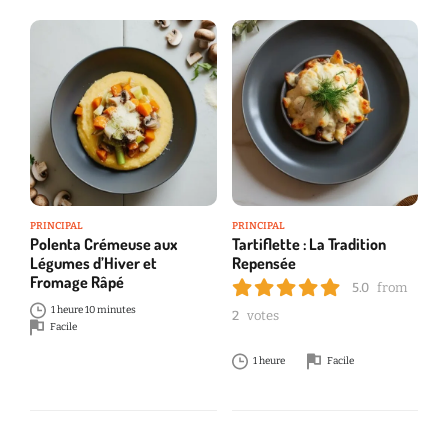
PRINCIPAL
PRINCIPAL
Polenta Crémeuse aux
Tartiflette : La Tradition
Légumes d’Hiver et
Repensée
Fromage Râpé
5.0
from
1 heure 10 minutes
2
votes
Facile
1 heure
Facile