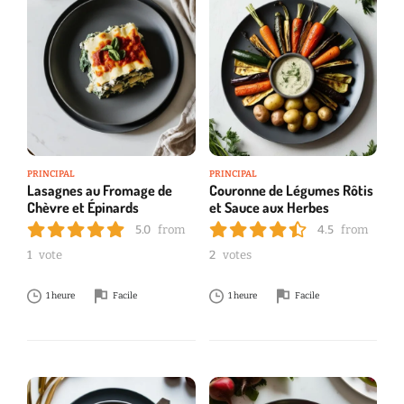
PRINCIPAL
PRINCIPAL
Lasagnes au Fromage de
Couronne de Légumes Rôtis
Chèvre et Épinards
et Sauce aux Herbes
5.0
from
4.5
from
1
vote
2
votes
1 heure
Facile
1 heure
Facile