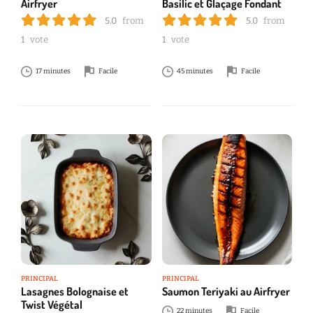
Airfryer
Basilic et Glaçage Fondant
5.0
from
5.0
from
1
vote
1
vote
17 minutes
Facile
45 minutes
Facile
PRINCIPAL
PRINCIPAL
Lasagnes Bolognaise et
Saumon Teriyaki au Airfryer
Twist Végétal
22 minutes
Facile