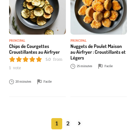
PRINCIPAL
PRINCIPAL
Chips de Courgettes
Nuggets de Poulet Maison
Croustillantes au Airfryer
au Airfryer : Croustillants et
Légers
5.0
from
25 minutes
Facile
1
vote
20 minutes
Facile
1
2