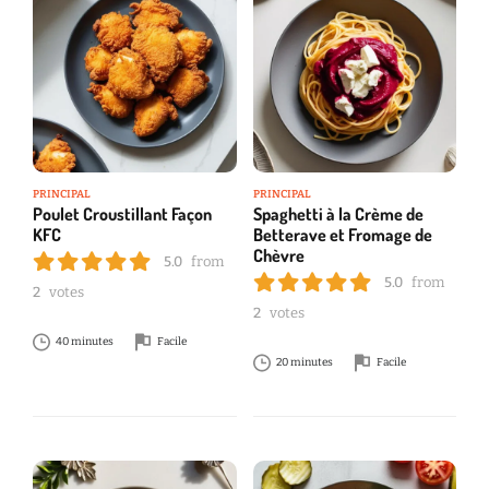
PRINCIPAL
PRINCIPAL
Poulet Croustillant Façon
Spaghetti à la Crème de
KFC
Betterave et Fromage de
Chèvre
5.0
from
5.0
from
2
votes
2
votes
40 minutes
Facile
20 minutes
Facile