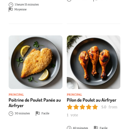
1 heure 15 minutes
Moyenne
PRINCIPAL
PRINCIPAL
Poitrine de Poulet Panée au
Pilon de Poulet au Airfryer
Airfryer
5.0
from
30 minutes
Facile
1
vote
40 minutes
Facile