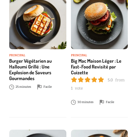
PRINCIPAL
PRINCIPAL
Burger Végétarien au
Big Mac Maison Léger : Le
Halloumi Grillé : Une
Fast-Food Revisité par
Explosion de Saveurs
Cuizette
Gourmandes
5.0
from
25 minutes
Facile
1
vote
30 minutes
Facile