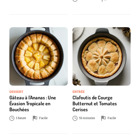
DESSERT
ENTRÉE
Gâteau à l'Ananas : Une
Clafoutis de Courge
Évasion Tropicale en
Butternut et Tomates
Bouchées
Cerises
1 heure
Facile
55 minutes
Facile