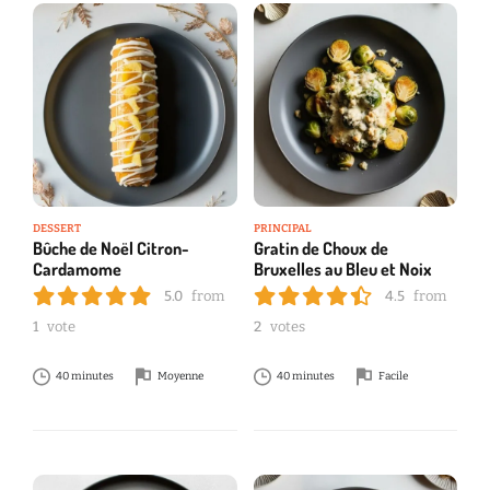
DESSERT
PRINCIPAL
Bûche de Noël Citron-
Gratin de Choux de
Cardamome
Bruxelles au Bleu et Noix
5.0
from
4.5
from
1
vote
2
votes
40 minutes
Moyenne
40 minutes
Facile