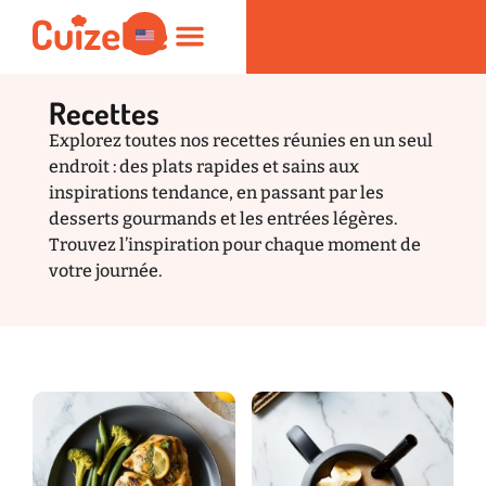
Recettes
Explorez toutes nos recettes réunies en un seul
Rapides et saines
Nutrition et Bien-être
Produits de Cuisine
endroit : des plats rapides et sains aux
inspirations tendance, en passant par les
desserts gourmands et les entrées légères.
Trouvez l’inspiration pour chaque moment de
votre journée.