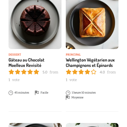
DESSERT
PRINCIPAL
Gâteau au Chocolat
Wellington Végétarien aux
Moelleux Revisité
Champignons et Épinards
5.0
from
4.0
from
1
vote
1
vote
45 minutes
Facile
1 heure 10 minutes
Moyenne