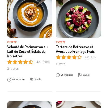
ENTRÉE
ENTRÉE
Velouté de Potimarron au
Tartare de Betterave et
Lait de Coco et Éclats de
Avocat au Fromage Frais
Noisettes
4.0
from
4.5
from
1
vote
2
votes
25 minutes
Facile
45 minutes
Facile