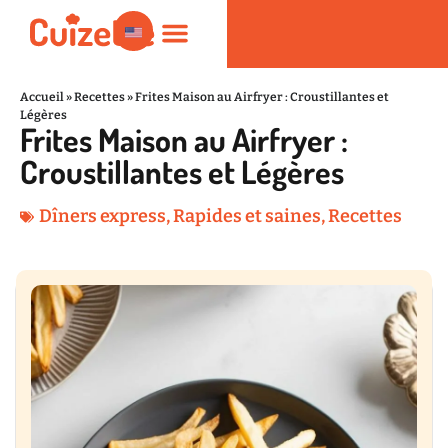
Accueil
»
Recettes
»
Frites Maison au Airfryer : Croustillantes et
Légères
Frites Maison au Airfryer :
Rapides et saines
Nutrition et Bien-être
Produits de Cuisine
Croustillantes et Légères
Dîners express
,
Rapides et saines
,
Recettes