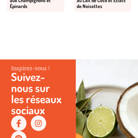
aux Champignons et
au Lait de Coco et Éclats
Épinards
de Noisettes
Inspirez-vous !
Suivez-
nous sur
les réseaux
sociaux